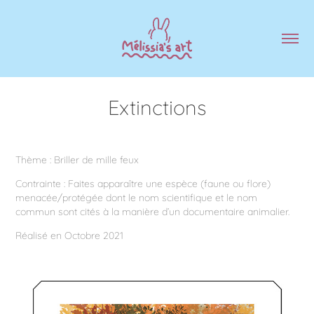
Extinctions
Thème : Briller de mille feux
Contrainte : Faites apparaître une espèce (faune ou flore)
menacée/protégée dont le nom scientifique et le nom
commun sont cités à la manière d’un documentaire animalier.
Réalisé en Octobre 2021